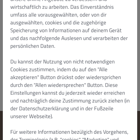
des öffentlichen Rechts oder um ein öffentlich-
wirtschaftlich zu arbeiten. Das Einverständnis
rechtliches Sondervermögen handelt, ist
umfass alle vorausgewählten, oder von dir
ausschließlicher Gerichtsstand für alle
ausgewählten, cookies und die zugehörige
Streitigkeiten aus oder im Zusammenhang mit
dieser Vereinbarung, ihrem Zustandekommen
Speicherung von Informationen auf deinem Gerät
oder ihrer Durchführung Düsseldorf. Sofern der
und das nachfolgende Auslesen und verarbeiten der
Kunde seinen Sitz im Ausland hat, kann DISH
persönlichen Daten.
jedoch auch dort Klage erheben. Ansonsten gilt der
gesetzliche Gerichtsstand.
Du kannst der Nutzung von nicht notwendigen
Stand: Januar 2022/HTZ
Cookies zustimmen, indem du auf den "Alle
Dish Order_B2C_T&C_V4_Jan 2022_de
akzeptieren" Button drückst oder wiedersprichen
durch den "Allen wiedersprechen" Button. Diese
Einstellungen kannst du jederzeit wieder erreichen
und nachträglich deine Zustimmung zurück ziehen (in
der Datenschutzerklärung und in der Fußzeile
unserer Webseite).
Cookie-Einstellungen ändern
Für weitere Informationen bezülgich des Vorgehens,
Kontaktiere uns
der Terminologie (z.B. "cookies", "Marketing" und