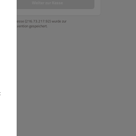
Weiter zur Kasse
Ihre IP-Adresse (216.73.217.92) wurde zur
Betrugsprävention gespeichert.
t