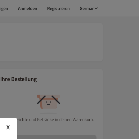
igen
Anmelden
Registrieren
German
Ihre Bestellung
Lege Gerichte und Getränke in deinen Warenkorb.
X