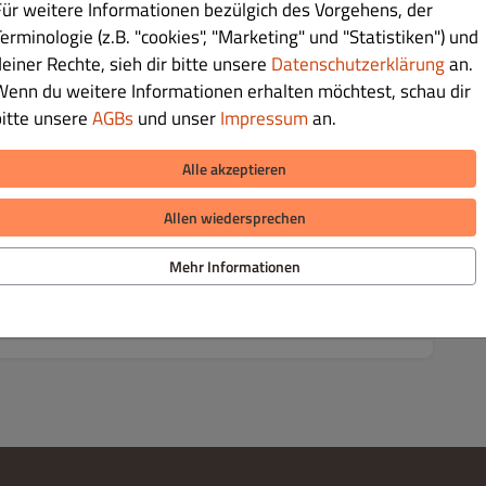
Für weitere Informationen bezülgich des Vorgehens, der
GESCHLOSSEN
(12:00 - 15:00)
erminologie (z.B. "cookies", "Marketing" und "Statistiken") und
(17:30 - 23:00)
deiner Rechte, sieh dir bitte unsere
Datenschutzerklärung
an.
Wenn du weitere Informationen erhalten möchtest, schau dir
GESCHLOSSEN
(12:00 - 15:00)
bitte unsere
AGBs
und unser
Impressum
an.
(17:30 - 23:00)
Alle akzeptieren
GESCHLOSSEN
(12:00 - 15:00)
(17:30 - 23:00)
Allen wiedersprechen
GESCHLOSSEN
(12:00 - 15:00)
Mehr Informationen
(17:30 - 23:00)
GESCHLOSSEN
(12:00 - 23:00)