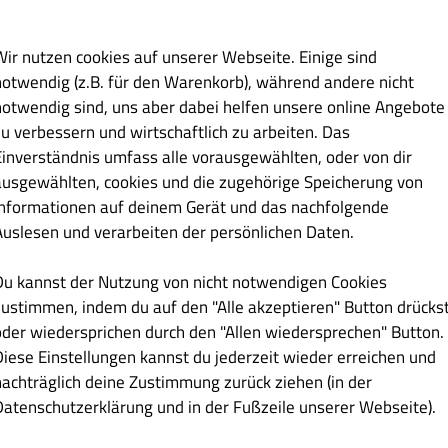
Wir nutzen cookies auf unserer Webseite. Einige sind
notwendig (z.B. für den Warenkorb), während andere nicht
Endzeit
notwendig sind, uns aber dabei helfen unsere online Angebote
zu verbessern und wirtschaftlich zu arbeiten. Das
14:30
Einverständnis umfass alle vorausgewählten, oder von dir
ausgewählten, cookies und die zugehörige Speicherung von
20:00
Informationen auf deinem Gerät und das nachfolgende
Auslesen und verarbeiten der persönlichen Daten.
Du kannst der Nutzung von nicht notwendigen Cookies
zustimmen, indem du auf den "Alle akzeptieren" Button drücks
Lieferung
Abholung
oder wiedersprichen durch den "Allen wiedersprechen" Button.
Diese Einstellungen kannst du jederzeit wieder erreichen und
GESCHLOSSEN
(12:00 - 15:00)
nachträglich deine Zustimmung zurück ziehen (in der
(17:30 - 23:00)
Datenschutzerklärung und in der Fußzeile unserer Webseite).
GESCHLOSSEN
GESCHLOSSEN