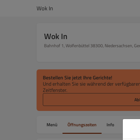
Wok In
Wok In
Bahnhof 1, Wolfenbüttel 38300, Niedersachsen, G
Bestellen Sie jetzt Ihre Gerichte!
Und erhalten Sie sie während der verfügbaren
Zeitfenster.
Ab
Menü
Öffnungszeiten
Info