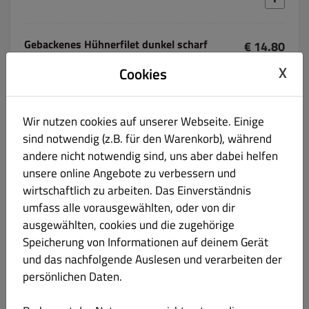
Gebackenes Hühnerfilet dunkel scharf
€ 14.80
X
Cookies
Wir nutzen cookies auf unserer Webseite. Einige
Gebackene Ente dunkel scharf
sind notwendig (z.B. für den Warenkorb), während
€ 16.80
andere nicht notwendig sind, uns aber dabei helfen
unsere online Angebote zu verbessern und
wirtschaftlich zu arbeiten. Das Einverständnis
umfass alle vorausgewählten, oder von dir
ausgewählten, cookies und die zugehörige
Gebratene Nudeln mit Gemüse
€ 11.80
Speicherung von Informationen auf deinem Gerät
und das nachfolgende Auslesen und verarbeiten der
persönlichen Daten.