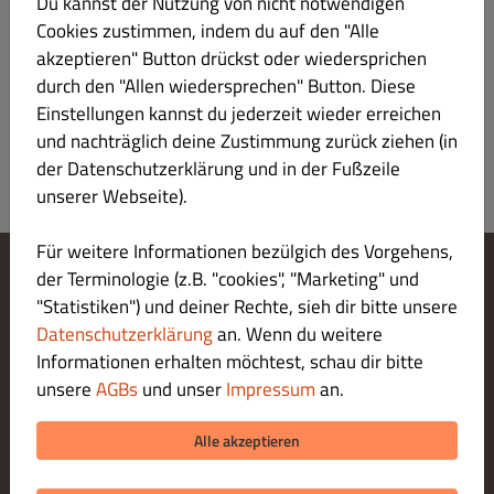
Du kannst der Nutzung von nicht notwendigen
Nudeln mit Hähnchen gebacken
€ 13.50
Cookies zustimmen, indem du auf den "Alle
akzeptieren" Button drückst oder wiedersprichen
durch den "Allen wiedersprechen" Button. Diese
Einstellungen kannst du jederzeit wieder erreichen
und nachträglich deine Zustimmung zurück ziehen (in
der Datenschutzerklärung und in der Fußzeile
unserer Webseite).
Für weitere Informationen bezülgich des Vorgehens,
der Terminologie (z.B. "cookies", "Marketing" und
Cookie-Einstellungen ändern
"Statistiken") und deiner Rechte, sieh dir bitte unsere
Kontaktiere uns
Datenschutzerklärung
an. Wenn du weitere
Datenschutzerklärung
Informationen erhalten möchtest, schau dir bitte
Allgemeine Geschäftsbedingungen
unsere
AGBs
und unser
Impressum
an.
Impressum
ZAHLUNGSARTEN BEI ABHOLUNG
Alle akzeptieren